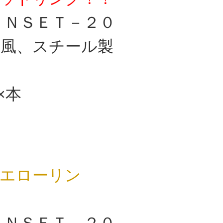
 ＩＮＳＥＴ－２０
風、スチール製
）×本
！
エローリン
 ＩＮＳＥＴ－２０