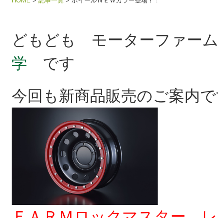
HOME
>
記事一覧
> ホイールＮＥＷカラー登場！！
ホイールＮＥＷカラー登場！！ 記事を表示
どもども モーターファー
学
です
今回も新商品販売のご案内で
ＦＡＲＭロックマスター レ