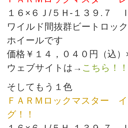
１６×６Ｊ/５Ｈ-１３９.７
ワイルド間抜群ビートロック
ホイールです
価格￥１４，０４０円（込
ウェブサイトは→
こちら！
そしてもう１色
ＦＡＲＭロックマスター イ
グ！！
１６×６Ｊ/５Ｈ-１３９.７