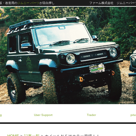
販・改造用の
ジムニー パーツ
が目白押し
ファーム株式会社
ジムニーパーツ 
ング
ユーザー サポート
業販専用ページ
プライバ
g
User Support
Trader
priv