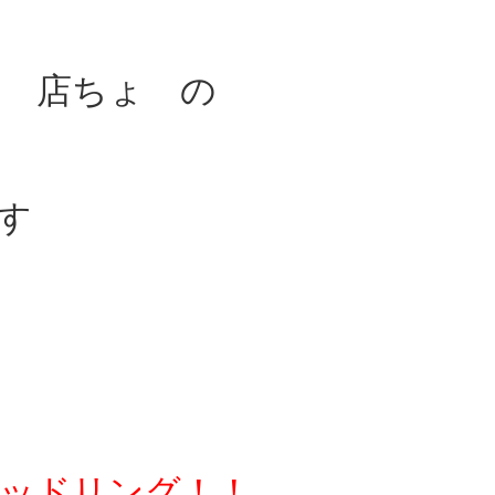
ム 店ちょ の
す
ッドリング！！