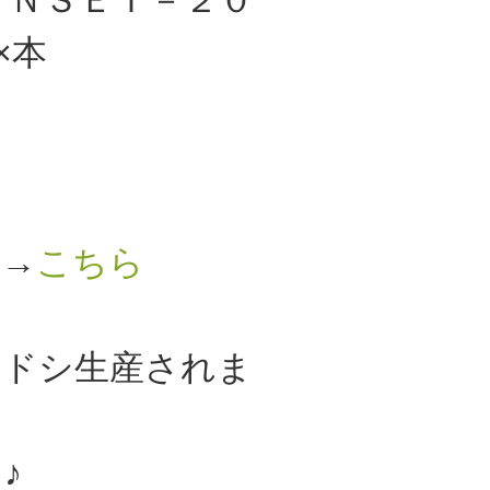
×本
！
！→
こちら
シドシ生産されま
♪