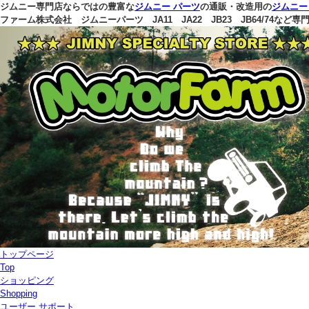
ジムニー専門店ならではの豊富な
ジムニー パーツ
の通販・改造用の
ジムニー
ファーム株式会社
ジムニーパーツ JA11 JA22 JB23 JB64/74など
トップページ
Top
ショッピング
Shopping
ユーザー サポート