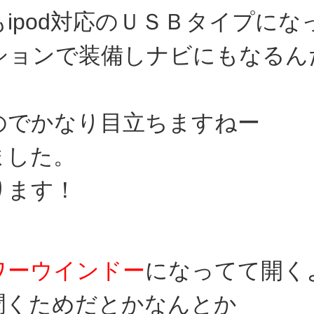
ipod対応のＵＳＢタイプにな
ションで装備しナビにもなるん
のでかなり目立ちますねー
ました。
ります！
ワーウインドー
になってて開く
聞くためだとかなんとか