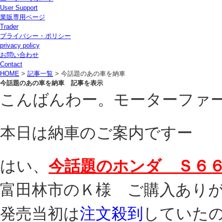
User Support
業販専用ページ
Trader
プライバシー・ポリシー
privacy policy
お問い合わせ
Contact
HOME
>
記事一覧
> 今話題のあの車を納車
今話題のあの車を納車 記事を表示
こんばんわー。モーターファ
本日は納車のご案内ですー
はい、
今話題のホンダ Ｓ６６
富田林市のＫ様 ご購入あり
発売当初は
注文殺到
していた