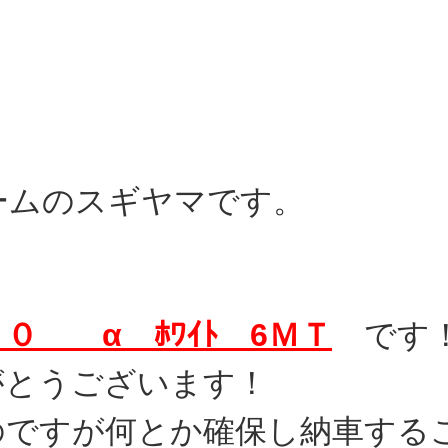
ームのスギヤマです。
０ α ﾎﾜｲﾄ 6ＭＴ
です
がとうございます！
のですが何とか確保し納車する