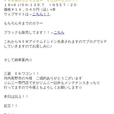
ＦＡＲＭロックマスター イエローリング！！
１６×６Ｊ/５Ｈ-１３９.７ ＩＮＳＥＴ－２０
価格￥１４，０４０円（込）×本
ウェブサイトは→
こちら！！
もちろん今までのカラー
ブラックも販売してます！！→
こちら
これからＮＥＷアイテムドシドシ生産されますのでブログでＵＰ
していきますのでお楽しみに♪
そして納車案内☆
三菱 ＥＫワゴン！！
河内長野市のＮ様 ご成約ありがとうございます
ジムニー専門店ですがジムニー以外もメンテナンスきっちり
行ってますので今後ともよろしくお願いします☆
本日は以上！！
起立！！