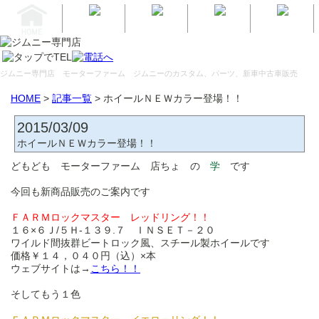
ジムニー専門店 モーターファーム
ジムニーのカスタム、パーツ、新車中古車販売
HOME
>
記事一覧
> ホイールＮＥＷカラー登場！！
2015/03/09
ホイールＮＥＷカラー登場！！
どもども モーターファーム 店ちょ の
学
です
今回も新商品販売のご案内です
ＦＡＲＭロックマスター レッドリング！！
１６×６Ｊ/５Ｈ-１３９.７ ＩＮＳＥＴ－２０
ワイルド間抜群ビートロック風、スチール製ホイールです
価格￥１４，０４０円（込）×本
ウェブサイトは→
こちら！！
そしてもう１色