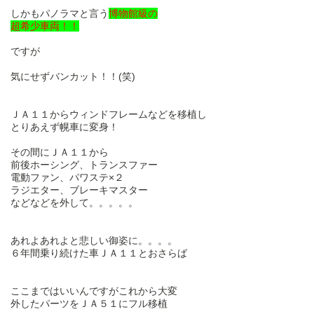
しかもパノラマと言う
博物館級
の
超希少車両！！
ですが
気にせずバンカット！！(笑)
ＪＡ１１からウィンドフレームなどを移植し
とりあえず幌車に変身！
その間にＪＡ１１から
前後ホーシング、トランスファー
電動ファン、パワステ×２
ラジエター、ブレーキマスター
などなどを外して。。。。。
あれよあれよと悲しい御姿に。。。。
６年間乗り続けた車ＪＡ１１とおさらば
ここまではいいんですがこれから大変
外したパーツをＪＡ５１にフル移植