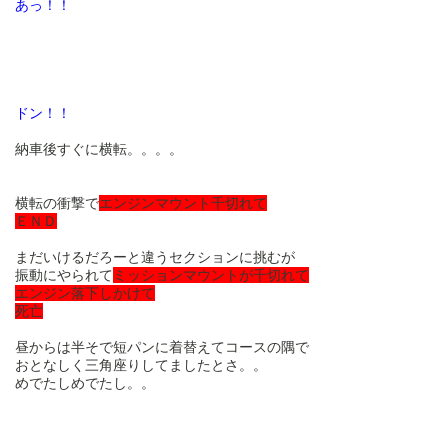
あっ！！
ドン！！
納車後すぐに横転。。。。
横転の衝撃で
エンジンマウント千切れて
ＥＮＤ
まだいけるだろーと違うセクションに挑むが
振動にやられて
ミッションマウントが千切れて
エンジン落下しかけて
死亡
昼からは半そで短パンに着替えてコースの隅で
おとなしく三角座りしてましたとさ。。
めでたしめでたし。。