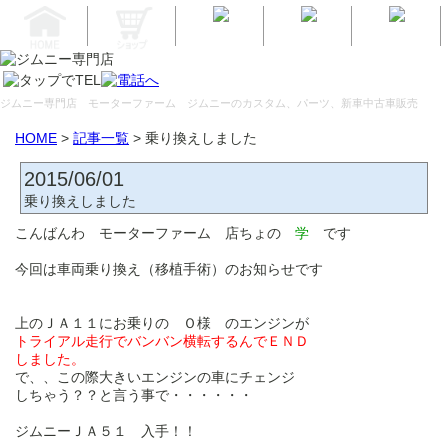
ジムニー専門店 モーターファーム
ジムニーのカスタム、パーツ、新車中古車販売
HOME
>
記事一覧
> 乗り換えしました
2015/06/01
乗り換えしました
こんばんわ モーターファーム 店ちょの
学
です
今回は車両乗り換え（移植手術）のお知らせです
上のＪＡ１１にお乗りの Ｏ様 のエンジンが
トライアル走行でバンバン横転するんでＥＮＤ
しました。
で、、この際大きいエンジンの車に
チェンジ
しちゃう？？と言う事で・・・・・・
ジムニーＪＡ５１ 入手！！