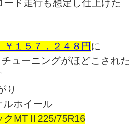
ロード走行も想定し仕上げた
ト ￥１５７，２４８円
に
たチューニングがほどこされた
す
がり
ナルホイール
TⅡ225/75R16