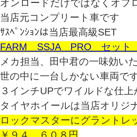
オンロードだけではなくオフ
当店元コンプリート車です
ｻｽﾍﾟﾝｼｮﾝは当店最高級SET
FARM SSJA PRO セッ
メカ担当、田中君の一味効い
世の中に一台しかない車両で
３インチUPでワイルドな仕上
タイヤホイールは当店オリジ
ロックマスターにグラントレックM
￥９４，６０８円