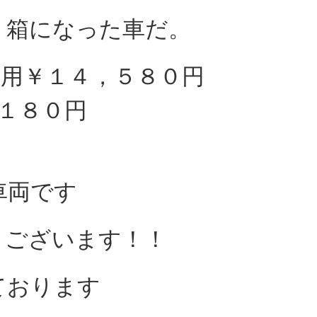
ミ箱になった車だ。
ア用￥１４，５８０円
，１８０円
車両です
うございます！！
ております