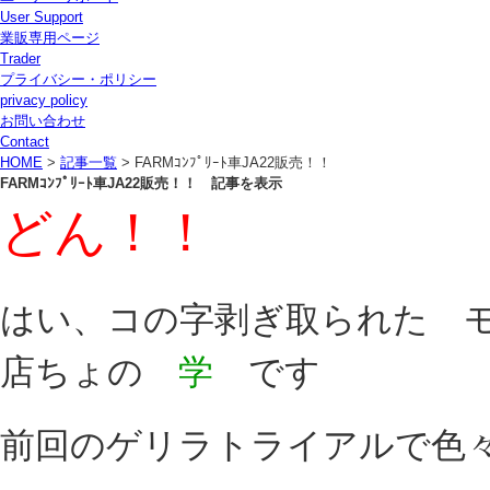
User Support
業販専用ページ
Trader
プライバシー・ポリシー
privacy policy
お問い合わせ
Contact
HOME
>
記事一覧
> FARMｺﾝﾌﾟﾘｰﾄ車JA22販売！！
FARMｺﾝﾌﾟﾘｰﾄ車JA22販売！！ 記事を表示
どん！！
はい、コの字剥ぎ取られた 
店ちょの
学
です
前回のゲリラトライアルで色