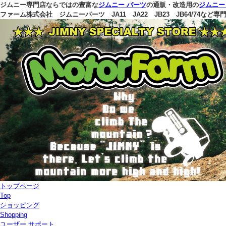
ジムニー専門店ならではの豊富な
ジムニー パーツ
の通販・改造用の
ジムニー
ファーム株式会社
ジムニーパーツ JA11 JA22 JB23 JB64/74など
トップページ
Top
ショッピング
Shopping
ユーザー サポート