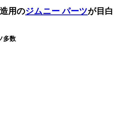
造用の
ジムニー パーツ
が目白
ーツ多数