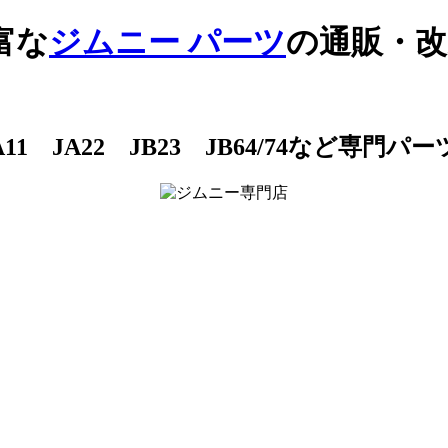
富な
ジムニー パーツ
の通販・改
1 JA22 JB23 JB64/74など専門パ