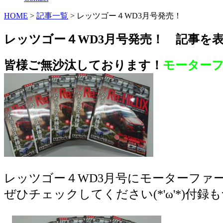
HOME
>
記事一覧
> レッツゴー４WD3月号発売！
レッツゴー４WD3月号発売！ 記事を
皆様ご無沙汰しております！
モーター
レッツゴー４WD3月号にモーターファ
ぜひチェックしてください(*'ω'*)付録